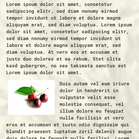
Lorem ipsum dolor sit amet, consetetur
sadipscing elitr, sed diam nonumy eirmod
tempor invidunt ut labore et dolore magna
aliquyam erat, sed diam voluptua. Lorem ipsum
dolor sit amet, consetetur sadipscing elitr,
sed diam nonumy eirmod tempor invidunt ut
labore et dolore magna aliquyam erat, sed
diam voluptua. At vero eos et accusam et
justo duo dolores et ea rebum. Stet clita
kasd gubergren, no sea takimata sanctus est
Lorem ipsum dolor sit amet.
Duis autem vel eum iriure
dolor in hendrerit in
vulputate velit esse
molestie consequat, vel
illum dolore eu feugiat
nulla facilisis at vero
eros et accumsan et iusto odio dignissim qui
blandit praesent luptatum zzril delenit augue
duis dolore te feugait nulla facilisi. Lorem