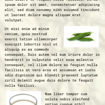
ipsum dolor sit amet, consectetuer adipiscing
elit, sed diam nonummy nibh euismod tincidunt
ut laoreet dolore magna aliquam erat
volutpat.
Ut wisi enim ad minim
veniam, quis nostrud
exerci tation ullamcorper
suscipit lobortis nisl ut
aliquip ex ea commodo
consequat. Duis autem vel eum iriure dolor in
hendrerit in vulputate velit esse molestie
consequat, vel illum dolore eu feugiat nulla
facilisis at vero eros et accumsan et iusto
odio dignissim qui blandit praesent luptatum
zzril delenit augue duis dolore te feugait
nulla facilisi.
Nam liber tempor cum
soluta nobis eleifend
option congue nihil